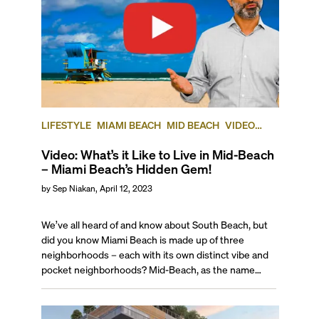
LIFESTYLE
MIAMI BEACH
MID BEACH
VIDEO
BLOG
Video: What’s it Like to Live in Mid-Beach
– Miami Beach’s Hidden Gem!
by
Sep Niakan
,
April 12, 2023
We’ve all heard of and know about South Beach, but
did you know Miami Beach is made up of three
neighborhoods – each with its own distinct vibe and
pocket neighborhoods? Mid-Beach, as the name
suggests, makes up the middle chunk of Miami Beach
and is easily the most underrated part of town. This
hidden gem of a neighborhood was home to the