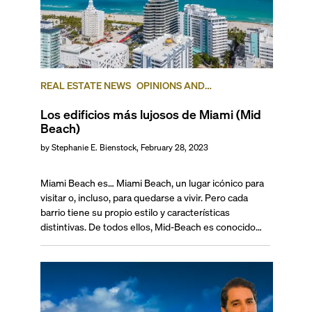
REAL ESTATE NEWS
OPINIONS AND
ADVICE
MIAMI BEACH
MID BEACH
Los edificios más lujosos de Miami (Mid
Beach)
by
Stephanie E. Bienstock
,
February 28, 2023
Miami Beach es… Miami Beach, un lugar icónico para visitar o, incluso, para quedarse a vivir. Pero cada barrio tiene su propio estilo y características distintivas. De todos ellos, Mid-Beach es conocido como la contraparte más tranquila de South Beach, donde puedes disfrutar de un estilo de vida más relajado y residencial. Tiene mucha menos actividad turística y se lo considera un barrio sobrio y sofisticado, gracias a su pasado como “Millionaire’s Row” en los años cincuenta y sesenta. Este barrio de lujo tiene sus propios estilos de arte, espectáculos, entretenimiento y arquitectura. Y, desde que se creó el Distrito Faena, este codiciado barrio de Miami Beach es una pequeña meca del arte repleta de hoteles y edificios de estilo Art Déco y MiMo que bordean sus playas de arena blanca. Este renacimiento del barrio atrajo a grandes estudios de arquitectos y desarrolladores que buscan construir las estructuras más modernas y lujosas de Mid-Beach para satisfacer las necesidades de los nuevos residentes que llegan de todas partes del mundo. Pero ¿qué es lo que hace que el barrio de Mid-Beach sea tan lujoso? Aquí, te presentamos los cinco condominios más lujosos, con todo lo que tienen que ofrecer. --- ## — ¿Por qué elegir Mid-Beach? Mid-Beach ofrece todas las ventajas de vivir en Miami Beach, pero estando alejado de la ajetreada South Beach. Tiene playas de arena blanca más tranquilas, impresionantes vistas al mar, una arquitectura de estilo Art Déco y MiMo y algunos de los mejores hoteles y resorts de todo Miami. Y, ahora que puedes visitar el exuberante Distrito Faena con todos sus espacios de arte, cultura y tiendas de lujo, este exclusivo barrio se ha convertido en un lugar extraordinario para vivir. Además, de acuerdo con un estudio que realizamos en 2019, Mid-Beach tiene un muy buen puntaje (91 puntos) en términos de transitabilidad. Asimismo, Mid-Beach está cerca del exclusivo club de campo y golf La Gorce Country Club, de todos los famosos lugares de compras y entretenimiento de South Beach, del Hospital Mt. Sinai y de las exclusivas tiendas de Bal Harbour. Por si eso fuera poco, también tiene fácil acceso a la parte continental a través de la I-95\. Por todo ello, es uno de los barrios más buscados para vivir. --- ## Los mejores condominios en Mid-Beach, Miami Beach --- ### **5\. The Ritz-Carlton Residences – 4701 North Meridian Avenue, Mid-Beach** Precio promedio de ventas: $2.049/ft² Este exclusivo complejo de condominios de cinco estrellas tiene todos los lujos de hospedarse en un hotel Ritz Carlton. The Ritz Carlton Residences Miami Beach está ubicado en un terreno de casi tres hectáreas con exuberantes jardines frente al mar en la bahía de Biscayne, escondido en un vecindario completamente residencial. Esto es lo que lo convierte en un lugar lleno de paz y tranquilidad, perfecto para llamar hogar. El complejo fue diseñado por Lissoni Associati y dirigido por Piero Lissoni en 2019\. Cuenta con un cuidado diseño de estilo europeo de lujo, con techos de tres metros de altura, elegantes cocinas de estilo italiano, mármol italiano en los baños y electrodomésticos europeos, entre los cuales se incluye un enfriador de vino y una máquina de capuchino. Entre los servicios del The Ritz Carlton Residences, hay una piscina en la azotea rodeada de jardines tropicales, 36 muelles privados, un yate de día para residentes, un salón social frente al mar, un jardín de meditación, un restaurante junto a la piscina, un estudio de arte, una sala para niños, un salón de belleza para mascotas y mucho más. Estos servicios de lujo también incluyen una sala club con una mesa de billar y golf virtual, un gimnasio con spa de última generación, un estudio de arte único en su tipo y una sala de juegos para niños completamente equipada. Aquí puedes consultar sobre las residencias Ritz Carlton Miami Beach en venta y alquiler. ### 4\. The Residences at the Miami Beach Edition – 2901 Collins Avenue, Mid-Beach Precio promedio de venta: $2.566/ft² El complejo Residences at the Miami Beach Edition fue construido en 2014 con gran anticipación. Cuenta con seis pisos y veintiséis residencias sublimes de ultralujo, ubicadas frente al mar. Estas unidades se encuentran en los pisos superiores del Miami Beach EDITION de 18 pisos y tienen una entrada privada para residentes. Además, cada unidad cuenta con amplias terrazas, espacios abiertos, abundante luz natural y vistas impresionantes a la playa y al océano. Estos condominios de edición limitada, que forman parte del hotel de condominios de la marca Edition Hotels, fueron diseñados por el célebre arquitecto británico John Pawson. Cuentan con varias comodidades, como acceso prioritario a los restaurantes y bares del hotel, club nocturno, spa, salón, centro de negocios y acceso exclusivo a la playa, así como servicios de paseo, cuidado y aseo de mascotas. Las unidades de Residences at the Edition disponibles para venta y alquiler se pueden ver aquí. ### 3\. 57 Ocean – 5775 Collins Avenue, Mid-Beach Precio promedio de venta: $2,845/ft² El ultralujoso 57 Ocean fue creado para traer todo el lujo brasileño y el modernismo tropical al corazón de Miami Beach. Esta torre de 18 pisos fue diseñada por Arquitectonica con interiores de Anastassiadis Arquitetos y fue construida en 2021\. Cuenta con 81 residencias con entradas con un ascensor privado, terrazas de 3,6 metros de profundidad, cocinas de estilo italiano, lujosas habitaciones con acceso a la terraza, encimeras de mármol y muebles y accesorios de primer nivel. Además de tener acceso directo a 67 metros lineales de playa privada, las comodidades en 57 Ocean incluyen: un spa de bienestar con salas privadas, un equipo de entrenamiento al aire libre, clases de yoga frente a la playa, un jardín de bienestar frente al mar, una sala de actividades para niños, dos piscinas infinitas frente al mar, con todos los servicios incluidos y con bares y cabañas, y mucho más. Aquí, puedes consultar las residencias disponibles en 57 Ocean Miami Beach para venta y alquiler. ### 2\. Fontainebleau II Tresor – 4401 Collins Avenue, Mid-Beach Precio promedio de venta: $3.103/ft² Este condo-hotel pertenece a Fontainebleau, uno de los nombres más respetados en la vida de resort de lujo. Fontainebleau II Tresor es una torre de 37 pisos y 462 residencias de lujo, ubicada frente a la playa con vistas al océano Atlántico. Todas sus unidades de lujo fueron renovadas y reconstruidas en 2008 y, actualmente, cuentan con interiores de diseño exclusivo con baños de mármol y cocinas de última generación. Las comodidades en Fontainebleau Tresor II incluyen acceso a un spa de clase mundial, una amplia variedad de restaurantes en el interior y al aire libre, un centro comercial, un salón exclusivo para propietarios donde se sirven desayunos continentales y cócteles, servicio de cobertura, conserjería las 24 horas y los 7 días de la semana y más. Los propietarios también pueden alquilar sus unidades a través del programa de alquiler del hotel. Aquí, puedes consultar las residencias disponibles en Fontainebleau II Tresor para venta y alquiler. --- ## Y el ganador del mejor condominio en Mid-Beach más lujoso es . . . --- ## 1\. Faena House – 3315 Collins Avenue, Mid-Beach Precio medio de venta: $5.000/ft² Este elegante edificio de ultralujo es el corazón de lo que ahora se ha convertido en el famoso Distrito Faena de Mid-Beach. Este edificio situado frente al mar cuenta con 41 apartamentos distribuidos en 17 plantas, cada uno de ellos con interiores personalizados de Foster+Partners y balcones extra grandes de hasta 11 m. Los servicios incluyen un completo spa con salas de vapor y sauna separadas para hombres y mujeres, un TechnoGym con vistas al mar, una sala de juegos para niños, un club de playa privado con todos los servicios, una piscina ajardinada y espacios al aire libre. Aquí, puedes consultar las residencias disponibles en Faena House para venta y alquiler. ¿Quieres ver más condominios de lujo en Miami Beach? Revisa nuestra lista completa. --- ## ​Proyectos de preconstrucción de primera categoría en Mid-Beach --- ### The Perigon - 5333 Collins Ave, Mid-Beach The Perigon es una obra maestra de arquitectura de OMA New York de Rem Koolhaas, aclamada internacionalmente. Con The Perigon, esta firma se especializará en la vida de lujo frente al mar. Será una torre frente al mar de 17 pisos con certificación LEED Gold, que albergará 83 residencias de edición limitada. Estará construida con materiales sostenibles y contará con impresionantes residencias con interiores de Tara Bernerd de Londres, vistas directas al agua, terrazas envolventes de tres a cuatro metros de profundidad, cocinas de estilo italiano con mármol pulido y pisos de piedra natural en los baños principales. Las comodidades incluyen un restaurante exclusivo frente al mar de un chef de renombre, acceso directo a la playa, una piscina junto a la playa con spa al aire libre y cabañas, un spa privado, un bar de estilo clandestino, una sala de vinos, una sala de juegos para niños y áreas de meditación con vistas al mar. ### **Aman Hotel & Residences - 3425 Collins Ave, Mid-Beach** El Aman Hotel and Residences es la versión restaurada del histórico Hotel Versailles, que se encuentra ubicada en el tranquilo paseo marítimo de Mid-Beach. Fue diseñada por Revuelta Architecture y el arquitecto japonés Kengo Kuma. Contará con dos edificios, con 23 condominios de lujo y 56 habitaciones de hotel en la parte renovada del hotel, y una torre de condominios de 16 pisos con 41 espaciosas residencias. La torre de condominios tendrá una fachada moderna y curvilínea y permitirá el alquiler a corto plazo. Los servicios incluirán una piscina en la azotea con un restaurante y un bar, un spa de categoría mundial y otro restaurante en la planta baja de la torre de apartamentos. ## — ¿Qué tan seguro es Mid-Beach? Ser el primo más tra