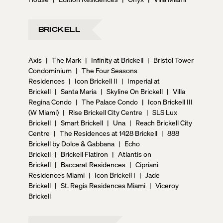
BRICKELL
Axis
|
The Mark
|
Infinity at Brickell
|
Bristol Tower
Condominium
|
The Four Seasons
Residences
|
Icon Brickell II
|
Imperial at
Brickell
|
Santa Maria
|
Skyline On Brickell
|
Villa
Regina Condo
|
The Palace Condo
|
Icon Brickell III
(W Miami)
|
Rise Brickell City Centre
|
SLS Lux
Brickell
|
Smart Brickell
|
Una
|
Reach Brickell City
Centre
|
The Residences at 1428 Brickell
|
888
Brickell by Dolce & Gabbana
|
Echo
Brickell
|
Brickell Flatiron
|
Atlantis on
Brickell
|
Baccarat Residences
|
Cipriani
Residences Miami
|
Icon Brickell I
|
Jade
Brickell
|
St. Regis Residences Miami
|
Viceroy
Brickell