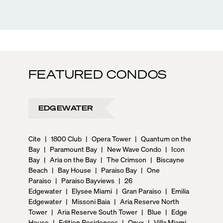
FEATURED CONDOS
EDGEWATER
Cite
|
1800 Club
|
Opera Tower
|
Quantum on the
Bay
|
Paramount Bay
|
New Wave Condo
|
Icon
Bay
|
Aria on the Bay
|
The Crimson
|
Biscayne
Beach
|
Bay House
|
Paraiso Bay
|
One
Paraiso
|
Paraiso Bayviews
|
26
Edgewater
|
Elysee Miami
|
Gran Paraiso
|
Emilia
Edgewater
|
Missoni Baia
|
Aria Reserve North
Tower
|
Aria Reserve South Tower
|
Blue
|
Edge
House
|
Edition Residences
|
Onyx
|
Villa Miami