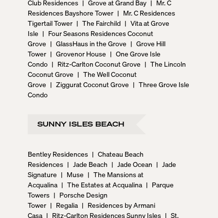
Club Residences
|
Grove at Grand Bay
|
Mr. C
Residences Bayshore Tower
|
Mr. C Residences
Tigertail Tower
|
The Fairchild
|
Vita at Grove
Isle
|
Four Seasons Residences Coconut
Grove
|
GlassHaus in the Grove
|
Grove Hill
Tower
|
Grovenor House
|
One Grove Isle
Condo
|
Ritz-Carlton Coconut Grove
|
The Lincoln
Coconut Grove
|
The Well Coconut
Grove
|
Ziggurat Coconut Grove
|
Three Grove Isle
Condo
SUNNY ISLES BEACH
Bentley Residences
|
Chateau Beach
Residences
|
Jade Beach
|
Jade Ocean
|
Jade
Signature
|
Muse
|
The Mansions at
Acqualina
|
The Estates at Acqualina
|
Parque
Towers
|
Porsche Design
Tower
|
Regalia
|
Residences by Armani
Casa
|
Ritz-Carlton Residences Sunny Isles
|
St.