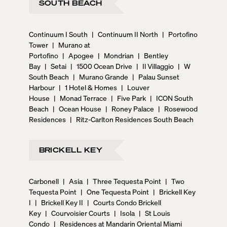
SOUTH BEACH
Continuum I South
|
Continuum II North
|
Portofino
Tower
|
Murano at
Portofino
|
Apogee
|
Mondrian
|
Bentley
Bay
|
Setai
|
1500 Ocean Drive
|
Il Villaggio
|
W
South Beach
|
Murano Grande
|
Palau Sunset
Harbour
|
1 Hotel & Homes
|
Louver
House
|
Monad Terrace
|
Five Park
|
ICON South
Beach
|
Ocean House
|
Roney Palace
|
Rosewood
Residences
|
Ritz-Carlton Residences South Beach
BRICKELL KEY
Carbonell
|
Asia
|
Three Tequesta Point
|
Two
Tequesta Point
|
One Tequesta Point
|
Brickell Key
I
|
Brickell Key II
|
Courts Condo Brickell
Key
|
Courvoisier Courts
|
Isola
|
St Louis
Condo
|
Residences at Mandarin Oriental Miami