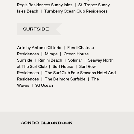
Regis Residences Sunny Isles
|
St. Tropez Sunny
Isles Beach
|
Turnberry Ocean Club Residences
SURFSIDE
Arte by Antonio Citterio
|
Fendi Chateau
Residences
|
Mirage
|
Ocean House
Surfside
|
Rimini Beach
|
Solimar
|
Seaway North
at The Surf Club
|
Surf House
|
Surf Row
Residences
|
The Surf Club Four Seasons Hotel And
Residences
|
The Delmore Surfside
|
The
Waves
|
93 Ocean