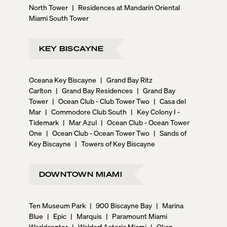
North Tower
|
Residences at Mandarin Oriental
Miami South Tower
KEY BISCAYNE
Oceana Key Biscayne
|
Grand Bay Ritz
Carlton
|
Grand Bay Residences
|
Grand Bay
Tower
|
Ocean Club - Club Tower Two
|
Casa del
Mar
|
Commodore Club South
|
Key Colony I -
Tidemark
|
Mar Azul
|
Ocean Club - Ocean Tower
One
|
Ocean Club - Ocean Tower Two
|
Sands of
Key Biscayne
|
Towers of Key Biscayne
DOWNTOWN MIAMI
Ten Museum Park
|
900 Biscayne Bay
|
Marina
Blue
|
Epic
|
Marquis
|
Paramount Miami
Worldcenter
|
Waldorf Astoria Miami
|
Okan