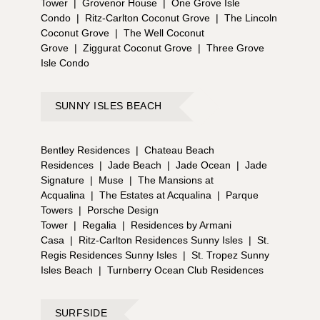
Tower
|
Grovenor House
|
One Grove Isle
Condo
|
Ritz-Carlton Coconut Grove
|
The Lincoln
Coconut Grove
|
The Well Coconut
Grove
|
Ziggurat Coconut Grove
|
Three Grove
Isle Condo
SUNNY ISLES BEACH
Bentley Residences
|
Chateau Beach
Residences
|
Jade Beach
|
Jade Ocean
|
Jade
Signature
|
Muse
|
The Mansions at
Acqualina
|
The Estates at Acqualina
|
Parque
Towers
|
Porsche Design
Tower
|
Regalia
|
Residences by Armani
Casa
|
Ritz-Carlton Residences Sunny Isles
|
St.
Regis Residences Sunny Isles
|
St. Tropez Sunny
Isles Beach
|
Turnberry Ocean Club Residences
SURFSIDE