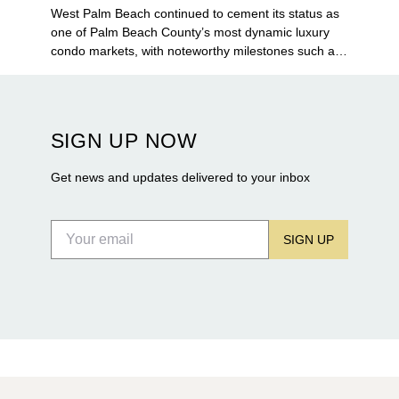
West Palm Beach continued to cement its status as
one of Palm Beach County’s most dynamic luxury
condo markets, with noteworthy milestones such as
Alba Palm Beach welcoming its first residents,
Rosewood Residences securing city approval, and
Terra and BH Group announcing plans for the
construction of twin waterfront towers on North
SIGN UP NOW
Flagler Drive.
Get news and updates delivered to your inbox
SIGN UP