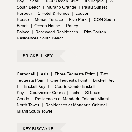
Bay
|
Setai
|
1500 Ocean Drive
|
Il Villaggio
|
W
South Beach
|
Murano Grande
|
Palau Sunset
Harbour
|
1 Hotel & Homes
|
Louver
House
|
Monad Terrace
|
Five Park
|
ICON South
Beach
|
Ocean House
|
Roney
Palace
|
Rosewood Residences
|
Ritz-Carlton
Residences South Beach
BRICKELL KEY
Carbonell
|
Asia
|
Three Tequesta Point
|
Two
Tequesta Point
|
One Tequesta Point
|
Brickell Key
I
|
Brickell Key II
|
Courts Condo Brickell
Key
|
Courvoisier Courts
|
Isola
|
St Louis
Condo
|
Residences at Mandarin Oriental Miami
North Tower
|
Residences at Mandarin Oriental
Miami South Tower
KEY BISCAYNE