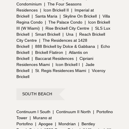
Condominium
|
The Four Seasons
Residences
|
Icon Brickell II
|
Imperial at
Brickell
|
Santa Maria
|
Skyline On Brickell
|
Villa
Regina Condo
|
The Palace Condo
|
Icon Brickell
III (W Miami)
|
Rise Brickell City Centre
|
SLS Lux
Brickell
|
Smart Brickell
|
Una
|
Reach Brickell
City Centre
|
The Residences at 1428
Brickell
|
888 Brickell by Dolce & Gabbana
|
Echo
Brickell
|
Brickell Flatiron
|
Atlantis on
Brickell
|
Baccarat Residences
|
Cipriani
Residences Miami
|
Icon Brickell I
|
Jade
Brickell
|
St. Regis Residences Miami
|
Viceroy
Brickell
SOUTH BEACH
Continuum I South
|
Continuum II North
|
Portofino
Tower
|
Murano at
Portofino
|
Apogee
|
Mondrian
|
Bentley