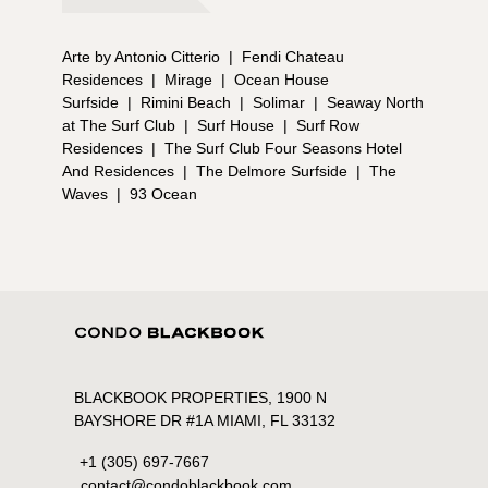
Arte by Antonio Citterio
|
Fendi Chateau
Residences
|
Mirage
|
Ocean House
Surfside
|
Rimini Beach
|
Solimar
|
Seaway North
at The Surf Club
|
Surf House
|
Surf Row
Residences
|
The Surf Club Four Seasons Hotel
And Residences
|
The Delmore Surfside
|
The
Waves
|
93 Ocean
BLACKBOOK PROPERTIES, 1900 N
BAYSHORE DR #1A MIAMI, FL 33132
+1 (305) 697-7667
contact@condoblackbook.com