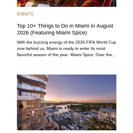
EVENTS
Top 10+ Things to Do in Miami in August
2026 (Featuring Miami Spice)
With the buzzing energy of the 2026 FIFA World Cup
now behind us, Miami is ready to enter its most
flavorful season of the year: Miami Spice. Over the
next two months, over 300 eateries in Miami will be
offering specially priced menus for brunch, lunch,
and dinner, giving locals and visitors a chance to
immerse themselves in the city’s vast culinary
offerings.