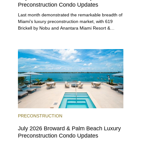
Preconstruction Condo Updates
Last month demonstrated the remarkable breadth of
Miami's luxury preconstruction market, with 619
Brickell by Nobu and Anantara Miami Resort &
Residences launching sales, 2200 Brickell edging
closer to completion, and The Lincoln Coconut
Grove and 14 ROC Miami breaking ground.
PRECONSTRUCTION
July 2026 Broward & Palm Beach Luxury
Preconstruction Condo Updates