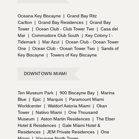
Oceana Key Biscayne
|
Grand Bay Ritz
Carlton
|
Grand Bay Residences
|
Grand Bay
Tower
|
Ocean Club - Club Tower Two
|
Casa del
Mar
|
Commodore Club South
|
Key Colony I -
Tidemark
|
Mar Azul
|
Ocean Club - Ocean Tower
One
|
Ocean Club - Ocean Tower Two
|
Sands of
Key Biscayne
|
Towers of Key Biscayne
DOWNTOWN MIAMI
Ten Museum Park
|
900 Biscayne Bay
|
Marina
Blue
|
Epic
|
Marquis
|
Paramount Miami
Worldcenter
|
Waldorf Astoria Miami
|
Okan
Tower
|
Natiivo Miami
|
One Thousand
Museum
|
Aston Martin Residences
|
The Elser
Hotel & Residences
|
Gale Miami Hotel &
Residences
|
JEM Private Residences
|
One
Miami
|
Vizcayne North Tower