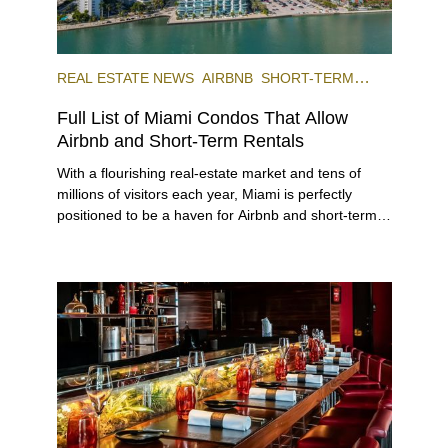
REAL ESTATE NEWS
AIRBNB
SHORT-TERM
RENTAL
INVESTING
Full List of Miami Condos That Allow
Airbnb and Short-Term Rentals
With a flourishing real-estate market and tens of
millions of visitors each year, Miami is perfectly
positioned to be a haven for Airbnb and short-term-
rental investors looking for maximum returns. In fact,
the entirety of Miami-Dade County provides ample
opportunities for a variety of lifestyles and
preferences, from a relaxed beach vacation to a
high-powered business conference with a tropical
twist.