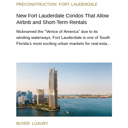
PRECONSTRUCTION
FORT LAUDERDALE
New Fort Lauderdale Condos That Allow
Airbnb and Short-Term Rentals
Nicknamed the “Venice of America” due to its
winding waterways, Fort Lauderdale is one of South
Florida’s most exciting urban markets for real-estate
investors. With its relaxed beaches, boat-friendly
lifestyle (it’s known as the world’s yachting capital),
rich cultural scene, and collection of fine-dining
venues, the city draws tens of millions of visitors
each year.
BUYER
LUXURY