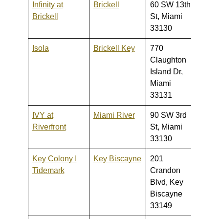
Infinity at
Brickell
60 SW 13th
239,0
Brickell
St, Miami
1,500
33130
Isola
Brickell Key
770
235,0
Claughton
560,
Island Dr,
Miami
33131
IVY at
Miami River
90 SW 3rd
276,0
Riverfront
St, Miami
5,500
33130
Key Colony I
Key Biscayne
201
600,0
Tidemark
Crandon
2,400
Blvd, Key
Biscayne
33149