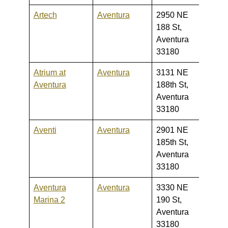
Artech
Aventura
2950 NE
380,0
188 St,
720,
Aventura
33180
Atrium at
Aventura
3131 NE
410,0
Aventura
188th St,
1,250
Aventura
33180
Aventi
Aventura
2901 NE
235,0
185th St,
350,
Aventura
33180
Aventura
Aventura
3330 NE
520,0
Marina 2
190 St,
1,150
Aventura
33180