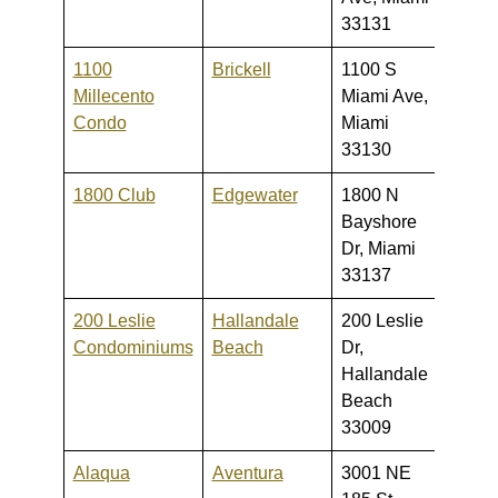
33131
1100
Brickell
1100 S
250,0
Millecento
Miami Ave,
799,
Condo
Miami
33130
1800 Club
Edgewater
1800 N
295,0
Bayshore
1,799
Dr, Miami
33137
200 Leslie
Hallandale
200 Leslie
190,0
Condominiums
Beach
Dr,
549,
Hallandale
Beach
33009
Alaqua
Aventura
3001 NE
255,0