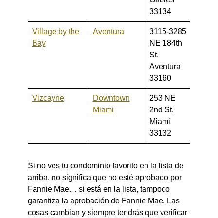
33134
Village by the
Aventura
3115-3285
250,0
Bay
NE 184th
350,
St,
Aventura
33160
Vizcayne
Downtown
253 NE
209,0
Miami
2nd St,
1,750
Miami
33132
Si no ves tu condominio favorito en la lista de
arriba, no significa que no esté aprobado por
Fannie Mae… si está en la lista, tampoco
garantiza la aprobación de Fannie Mae. Las
cosas cambian y siempre tendrás que verificar