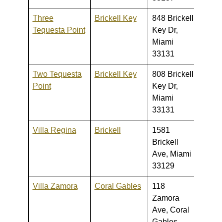
Three
Brickell Key
848 Brickell
350,0
Tequesta Point
Key Dr,
3,500
Miami
33131
Two Tequesta
Brickell Key
808 Brickell
380,0
Point
Key Dr,
2,250
Miami
33131
Villa Regina
Brickell
1581
300,0
Brickell
2,500
Ave, Miami
33129
Villa Zamora
Coral Gables
118
450,0
Zamora
550,
Ave, Coral
Gables