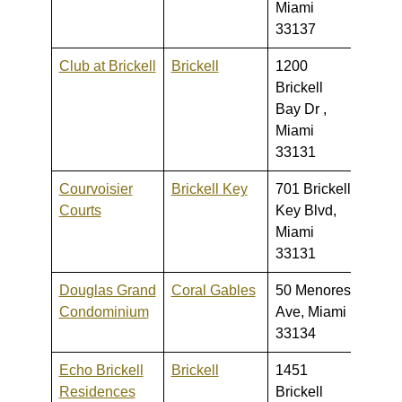
Miami
33137
Club at Brickell
Brickell
1200
239,0
Brickell
890,
Bay Dr ,
Miami
33131
Courvoisier
Brickell Key
701 Brickell
320,0
Courts
Key Blvd,
2,300
Miami
33131
Douglas Grand
Coral Gables
50 Menores
200,0
Condominium
Ave, Miami
280,
33134
Echo Brickell
Brickell
1451
470,0
Residences
Brickell
3,900