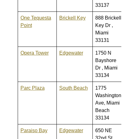
33137
One Tequesta
Brickell Key
888 Brickell
565,0
Point
Key Dr ,
1,700
Miami
33131
Opera Tower
Edgewater
1750 N
185,0
Bayshore
550,
Dr , Miami
33134
Parc Plaza
South Beach
1775
250,0
Washington
650,
Ave, Miami
Beach
33134
Paraiso Bay
Edgewater
650 NE
529,0
32nd St,
3,250