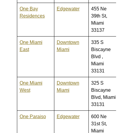
One Bay
Edgewater
455 Ne
359,0
Residences
39th St,
1,199
Miami
33137
One Miami
Downtown
335 S
239,0
East
Miami
Biscayne
2,500
Blvd ,
Miami
33131
One Miami
Downtown
325 S
239,0
West
Miami
Biscayne
2,500
Blvd, Miami
33131
One Paraiso
Edgewater
600 Ne
699,0
31st St,
5,700
Miami