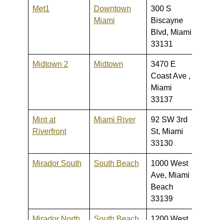
Met1
Downtown
300 S
235,0
Miami
Biscayne
550,
Blvd, Miami
33131
Midtown 2
Midtown
3470 E
295,0
Coast Ave ,
1,375
Miami
33137
Mint at
Miami River
92 SW 3rd
295,0
Riverfront
St, Miami
1,500
33130
Mirador South
South Beach
1000 West
185,0
Ave, Miami
1,380
Beach
33139
Mirador North
South Beach
1200 West
207,0