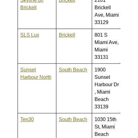
Skyline on
Brickell
2101
310,0
Brickell
Brickell
990,
Ave, Miami
33129
SLS Lux
Brickell
801 S
427,9
Miami Ave,
3,999
Miami
33131
Sunset
South Beach
1900
649,0
Harbour North
Sunset
8,500
Harbour Dr
, Miami
Beach
33139
Ten30
South Beach
1030 15th
N/A
St, Miami
Beach