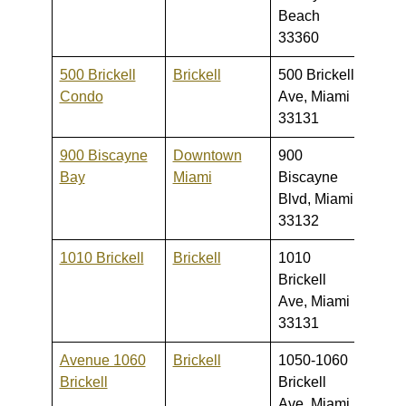
Beach
33360
500 Brickell
Brickell
500 Brickell
275,0
Condo
Ave, Miami
780,
33131
900 Biscayne
Downtown
900
350,0
Bay
Miami
Biscayne
3,000
Blvd, Miami
33132
1010 Brickell
Brickell
1010
304,9
Brickell
1,578
Ave, Miami
33131
Avenue 1060
Brickell
1050-1060
260,0
Brickell
Brickell
1,500
Ave, Miami