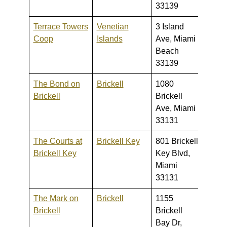
33139
Terrace Towers
Venetian
3 Island
270,0
Coop
Islands
Ave, Miami
1,500
Beach
33139
The Bond on
Brickell
1080
289,0
Brickell
Brickell
795,
Ave, Miami
33131
The Courts at
Brickell Key
801 Brickell
325,0
Brickell Key
Key Blvd,
1,400
Miami
33131
The Mark on
Brickell
1155
305,0
Brickell
Brickell
1,500
Bay Dr,