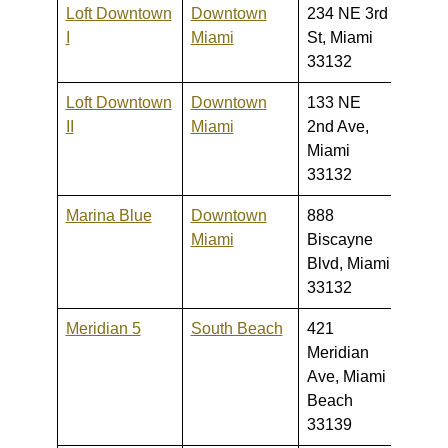
Loft Downtown
Downtown
234 NE 3rd
180,0
I
Miami
St, Miami
350,
33132
Loft Downtown
Downtown
133 NE
176,0
II
Miami
2nd Ave,
340,
Miami
33132
Marina Blue
Downtown
888
2,200-
Miami
Biscayne
1,800
Blvd, Miami
33132
Meridian 5
South Beach
421
449,0
Meridian
800,
Ave, Miami
Beach
33139