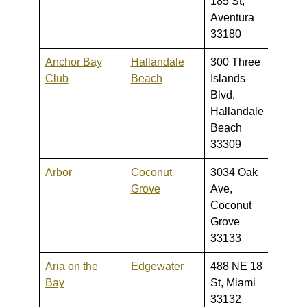
185 St,
450,
Aventura
33180
Anchor Bay
Hallandale
300 Three
320,0
Club
Beach
Islands
575,
Blvd,
Hallandale
Beach
33309
Arbor
Coconut
3034 Oak
700,0
Grove
Ave,
1,300
Coconut
Grove
33133
Aria on the
Edgewater
488 NE 18
405,0
Bay
St, Miami
10,00
33132