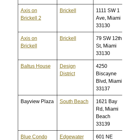
Axis on
Brickell
1111 SW 1
255,0
Brickell 2
Ave, Miami
1,175
33130
Axis on
Brickell
79 SW 12th
430,0
Brickell
St, Miami
2,050
33130
Baltus House
Design
4250
220,0
District
Biscayne
725,
Blvd, Miami
33137
Bayview Plaza
South Beach
1621 Bay
320,0
Rd, Miami
487,
Beach
33139
Blue Condo
Edgewater
601 NE
395,0