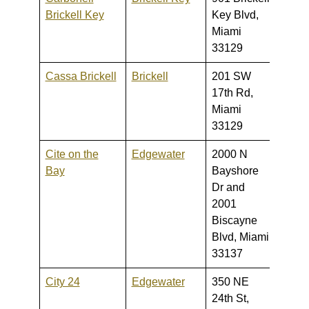
Brickell Key
Key Blvd,
2,750
Miami
33129
Cassa Brickell
Brickell
201 SW
309,0
17th Rd,
742,
Miami
33129
Cite on the
Edgewater
2000 N
239,0
Bay
Bayshore
705,
Dr and
2001
Biscayne
Blvd, Miami
33137
City 24
Edgewater
350 NE
247,0
24th St,
520,