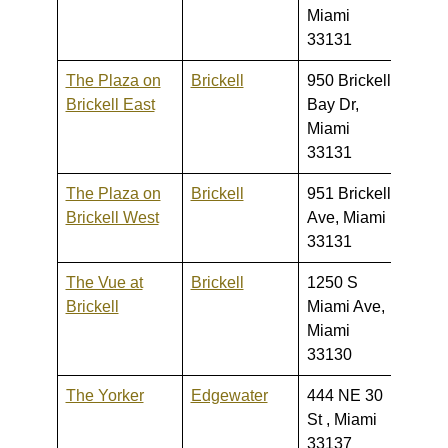
Miami
33131
The Plaza on
Brickell
950 Brickell
320,0
Brickell East
Bay Dr,
950,
Miami
33131
The Plaza on
Brickell
951 Brickell
298,0
Brickell West
Ave, Miami
1,198
33131
The Vue at
Brickell
1250 S
245,0
Brickell
Miami Ave,
550,
Miami
33130
The Yorker
Edgewater
444 NE 30
289,0
St , Miami
365,
33137