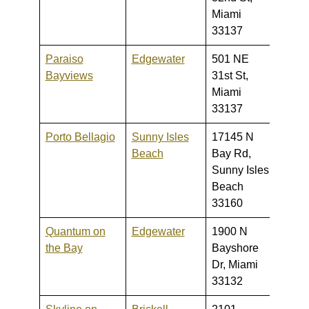
Miami
33137
Paraiso
Edgewater
501 NE
415,9
Bayviews
31st St,
1,350
Miami
33137
Porto Bellagio
Sunny Isles
17145 N
254,0
Beach
Bay Rd,
575,
Sunny Isles
Beach
33160
Quantum on
Edgewater
1900 N
235,0
the Bay
Bayshore
950,
Dr, Miami
33132