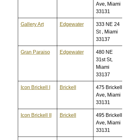
Ave, Miami
33131
Gallery Art
Edgewater
333 NE 24
240,0
St , Miami
780,
33137
Gran Paraiso
Edgewater
480 NE
720,0
31st St,
2,475
Miami
33137
Icon Brickell I
Brickell
475 Brickell
269,0
Ave, Miami
1,500
33131
Icon Brickell II
Brickell
495 Brickell
402,0
Ave, Miami
1,800
33131