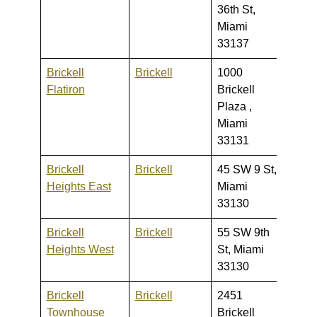
36th St,
1,350
Miami
33137
Brickell
Brickell
1000
430,0
Flatiron
Brickell
17,50
Plaza ,
Miami
33131
Brickell
Brickell
45 SW 9 St,
355,0
Heights East
Miami
1,500
33130
Brickell
Brickell
55 SW 9th
335,0
Heights West
St, Miami
2,000
33130
Brickell
Brickell
2451
280,0
Townhouse
Brickell
550,