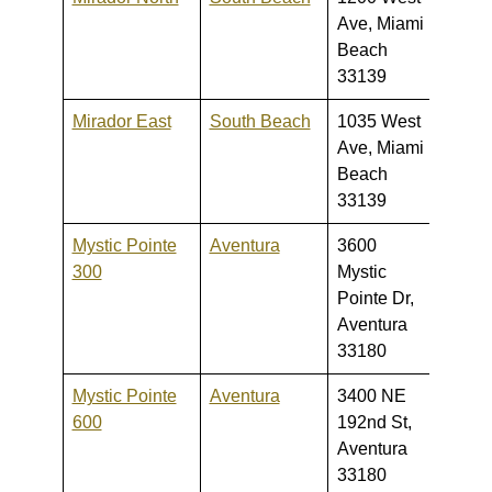
Ave, Miami
3,300
Beach
33139
Mirador East
South Beach
1035 West
240,0
Ave, Miami
450,
Beach
33139
Mystic Pointe
Aventura
3600
255,0
300
Mystic
1,290
Pointe Dr,
Aventura
33180
Mystic Pointe
Aventura
3400 NE
255,0
600
192nd St,
389,
Aventura
33180