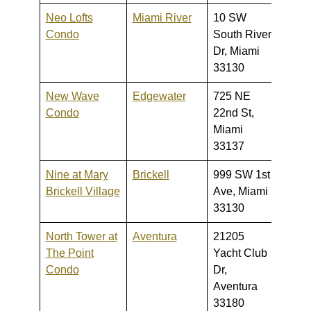
Neo Lofts
Miami River
10 SW
200,0
Condo
South River
355,
Dr, Miami
33130
New Wave
Edgewater
725 NE
385,0
Condo
22nd St,
650,
Miami
33137
Nine at Mary
Brickell
999 SW 1st
320,0
Brickell Village
Ave, Miami
955,
33130
North Tower at
Aventura
21205
380,0
The Point
Yacht Club
750,
Condo
Dr,
Aventura
33180