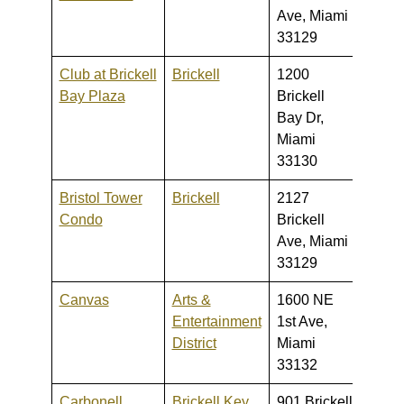
Ave, Miami
33129
Club at Brickell
Brickell
1200
209,0
Bay Plaza
Brickell
519,
Bay Dr,
Miami
33130
Bristol Tower
Brickell
2127
590,0
Condo
Brickell
5,300
Ave, Miami
33129
Canvas
Arts &
1600 NE
289,0
Entertainment
1st Ave,
640,
District
Miami
33132
Carbonell
Brickell Key
901 Brickell
360,0